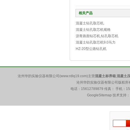
相关产品
混凝土钻孔取芯机.
混凝土钻孔取芯机规格
沥青路面钻芯机,钻孔取芯机
混凝土钻孔取芯机9.0马力
HZ-20型公路钻孔机
沧州华韵实验仪器有限公司(www.rdlq19.com)主营
混凝土标养箱
,
混凝土
沧州华韵实验仪器有限公司版权所有 5
电话：15612789879 传真： 手机：1
GoogleSitemap
技术支持：