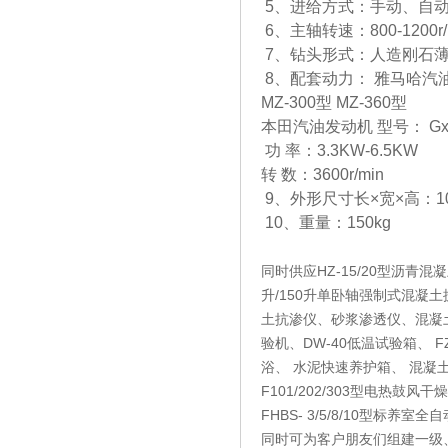
5、进给方式：手动、自
6、主轴转速：800-1200r/
7、钻头形式：人造刚石
8、配套动力： 雅马哈汽油发
MZ-300型 MZ-360型
本田汽油发动机 型号： Gx2
功 率：3.3KW-6.5KW
转 数：3600r/min
9、外形尺寸长×宽×高：1080
10、重量：150kg
同时供应HZ-15/20型沥青混凝土
升/150升单卧轴强制式混凝
土抗渗仪、砂浆渗透仪、混凝土
验机、DW-40低温试验箱、 
浴、 水泥快速养护箱、 混凝土
F101/202/303型电热
FHBS- 3/5/8/10型标
同时可为客户朋友们组建一级