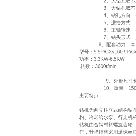
2
、大钻孔取芯
3
、大钻孔取芯
4
、钻孔方向：
5
、进给方式：
6
、主轴转速：
7
、钻头形式：
8
、配套动力：本
型
号：
5.5P/GXv160 9P/G
功
率：
3.3KW-6.5KW
转
数：
3600r/min
9
、外形尺寸长
10
、重量：
15
主要特点
钻机为两立柱立式结构钻
构、冷却给水泵、行走机
钻机由合钢材料螺旋齿轮
作，升降结构采用滚珠丝