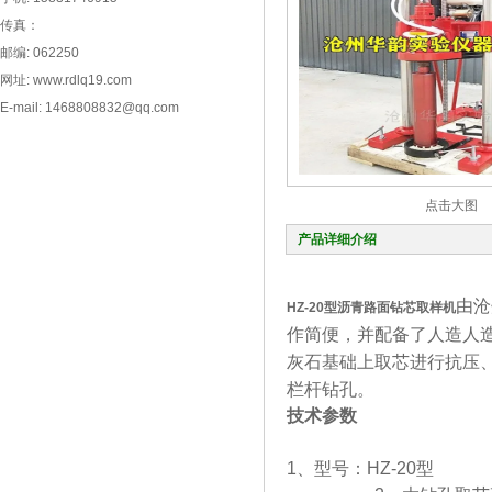
传真：
邮编: 062250
网址: www.rdlq19.com
E-mail: 1468808832@qq.com
点击大图
产品详细介绍
由沧
HZ-20型沥青路面钻芯取样机
作简便，并配备了人造人
灰石基础上取芯进行抗压
栏杆钻孔。
技术参数
1
、型号：
HZ-20
型