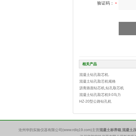
验证码：
相关产品
混凝土钻孔取芯机.
混凝土钻孔取芯机规格
沥青路面钻芯机,钻孔取芯机
混凝土钻孔取芯机9.0马力
HZ-20型公路钻孔机
沧州华韵实验仪器有限公司(www.rdlq19.com)主营
混凝土标养箱
,
混凝土