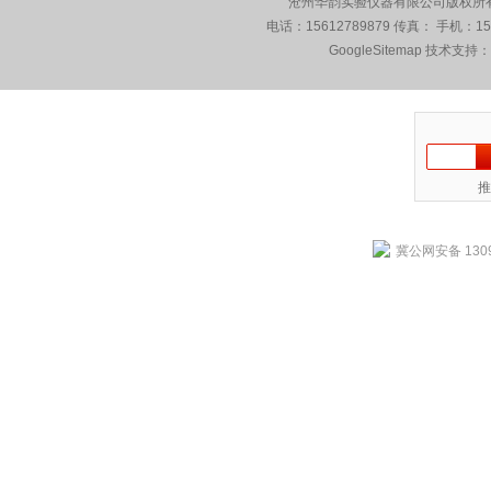
沧州华韵实验仪器有限公司版权所有 5
电话：15612789879 传真： 手机：1
GoogleSitemap
技术支持：
推
冀公网安备 1309